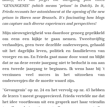
"GEVANGENIS" (which means "prison" in Dutch).
In it,
Frieda recounts her astonishment at the opening of the new
prison in Haren near Brussels
. It's fascinating how blogs
can capture such diverse experiences and perspectives!
Mijn nieuwsgierigheid was daardoor genoeg geprikkeld
om eens een kijkje te gaan nemen. Tweeënvijftig
verhaaltjes, geen twee dezelfde onderwerpen, gehaald
uit het dagelijks leven, politiek en familieleven van
vroeger en nu. En Frieda gaat maar door want nu blijkt
dat ze na deze eerste jaargang niet te beducht is om aan
een tweede jaargang te beginnen. Ik wens haar bij 't
verzinnen veel succes in het uitzoeken van
onderwerpjes die de moeite waard zijn.
"Gevangenis" op nr. 24 en het vervolg op nr. 43 hebben
de lezers 't meest geapprecieerd. Frieda vertelde me dat
het idee voortkwam uit een gesprek met haar vriendin