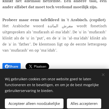
klinkt het allemaal hetzelfde. Een andere taal, een
ander alfabet dat moet toch verdomd moeilijk zijn.
Probeer maar eens tafelkleed in 't Arabisch. (copilot)
Het Arabische woord مفرش المائدة wordt fonetisch
uitgesproken als "mufarash al-ma'idah". De 'u' in "mufarash"
klinkt als de 'u' in "put", en de 'a' in "al-ma'idah" klinkt als
de 'a' in "father". De klemtoon ligt op de eerste lettergreep
van "mufarash" en op "ma'idah".
Share
Wij gebruiken cookies om onze website goed te laten
functioneren en te beveiligen, en om je de best mogelijke
gebruikerservaring te bieden.
© 2023 blog van Frieda Goovaerts. Alle rechten voorbehouden.
Accepteer alleen noodzakelijke
Alles accepteren
Cookies