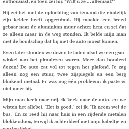
enthousiast, en toen zei hij: "Wilt u ze … allemaal?"
Hij zei het met de opluchting van iemand die eindelijk
zijn kelder heeft opgeruimd. Hij maakte een breed
gebaar naar de aluminium muur achter hem en zei dat
ze alleen maar in de weg stonden. Ik belde mijn man
met de boodschap dat hij met de auto moest komen.
Even later stonden we dozen te laden alsof we een gsm-
winkel aan het plunderen waren. Meer dan honderd
dozen! De auto zat vol tot tegen het plafond. Je zag
alleen nog een stuur, twee zijspiegels en een berg
blinkend metaal. Er was nog één probleem: ik paste er
niet meer bij.
Mijn man keek naar mij, ik keek naar de auto, en we
wisten het allebei. "Het is goed," zei ik. "Ik neem wel de
bus." En zo reed hij naar huis in een rijdende metalen
blokkendoos, terwijl ik achterbleef met mijn kabeltje en
een busticket.