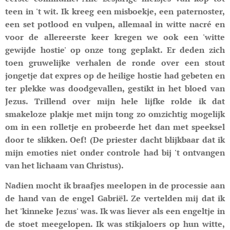
teen in 't wit. Ik kreeg een misboekje, een paternoster,
een set potlood en vulpen, allemaal in witte nacré en
voor de allereerste keer kregen we ook een 'witte
gewijde hostie' op onze tong geplakt. Er deden zich
toen gruwelijke verhalen de ronde over een stout
jongetje dat expres op de heilige hostie had gebeten en
ter plekke was doodgevallen, gestikt in het bloed van
Jezus. Trillend over mijn hele lijfke rolde ik dat
smakeloze plakje met mijn tong zo omzichtig mogelijk
om in een rolletje en probeerde het dan met speeksel
door te slikken. Oef! (De priester dacht blijkbaar dat ik
mijn emoties niet onder controle had bij 't ontvangen
van het lichaam van Christus).
Nadien mocht ik braafjes meelopen in de processie aan
de hand van de engel Gabriël. Ze vertelden mij dat ik
het 'kinneke Jezus' was. Ik was liever als een engeltje in
de stoet meegelopen. Ik was stikjaloers op hun witte,