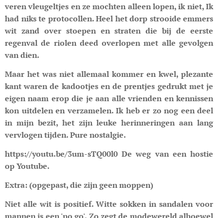
veren vleugeltjes en ze mochten alleen lopen, ik niet, Ik
had niks te protocollen. Heel het dorp strooide emmers
wit zand over stoepen en straten die bij de eerste
regenval de riolen deed overlopen met alle gevolgen
van dien.
Maar het was niet allemaal kommer en kwel, plezante
kant waren de kadootjes en de prentjes gedrukt met je
eigen naam erop die je aan alle vrienden en kennissen
kon uitdelen en verzamelen. Ik heb er zo nog een deel
in mijn bezit, het zijn leuke herinneringen aan lang
vervlogen tijden. Pure nostalgie.
https://youtu.be/3um-sTQ00l0
De weg van een hostie
op Youtube.
Extra: (opgepast, die zijn geen moppen)
Niet alle wit is positief. Witte sokken in sandalen voor
mannen is een 'no go'. Zo zegt de modewereld alhoewel