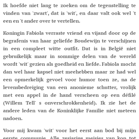
Ik hoefde niet lang te zoeken om de tegenstelling te
vinden van 'zwart', dat is 'wit', en daar valt ook wel 't
een en 't ander over te vertellen.
Koningin Fabiola verraste vriend en vijand door op de
begrafenis van haar geliefde Boudewijn te verschijnen
in een compleet witte outfit. Dat is in België niet
gebruikelijk maar in sommige delen van de wereld
wordt 'wit' gezien als goedheid en liefde. Fabiola mocht
dan wel haar kapsel niet meehebben maar ze had wel
een opmerkelijk gevoel voor humor toen ze, na de
levensbedreiging van een anonieme schutter, vrolijk
met een appel in de hand verscheen op een défilé
(Willem Tell' s onverschrokkenheid). Ik zie het de
andere leden van de Koninklijke Familie niet meteen
nadoen.
Voor mij kwam 'wit' voor het eerst aan bod bij mijn
eerste communie. Alle zesjarige meisjes van kop tot