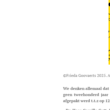
©Frieda Goovaerts 2025. A
We denken allemaal dat o
geen tweehonderd jaar 
afgepakt werd t.t.z op 1