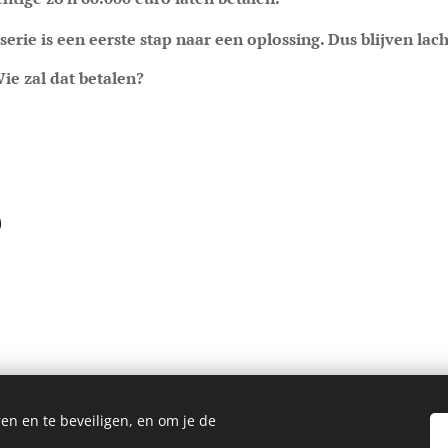
erie is een eerste stap naar een oplossing. Dus blijven lac
ie zal dat betalen?
en en te beveiligen, en om je de
© 2023 blog van Frieda Goovaerts. Alle rechten voorbehouden.