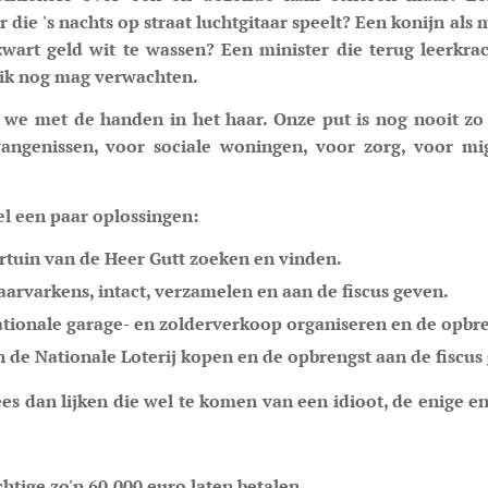
die 's nachts op straat luchtgitaar speelt? Een konijn als 
zwart geld wit te wassen? Een minister die terug leerkr
t ik nog mag verwachten.
n we met de handen in het haar. Onze put is nog nooit zo
angenissen, voor sociale woningen, voor zorg, voor mi
l een paar oplossingen:
rtuin van de Heer Gutt zoeken en vinden.
aarvarkens, intact, verzamelen en aan de fiscus geven.
ationale garage- en zolderverkoop organiseren en de opbre
n de Nationale Loterij kopen en de opbrengst aan de fiscus
lees dan lijken die wel te komen van een idioot, de enige 
chtige zo'n 60.000 euro laten betalen.