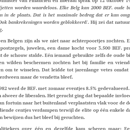
 Minister van Financiën en liberaal sprak op 12 oktober 1
ljetten worden waardeloos. Elke Belg kan 2000 BEF. oude bil
en in de plaats. Dat is het maximale bedrag dat er kan om
. Ook bankrekeningen worden geblokkeer
d'. Hij zei dat natuu
g.
en Belgen zijn als we niet naar achterpoortjes zochten. E
 postzegels, juwelen, een dame kocht voor 3.500 BEF. pr
ast de schouw stalde. Eén iemand gebruikte zelfs de oude bi
n wilden beschermen zochten het bij familie en vrien
n om te wisselen. Dat leidde tot jarenlange vetes omdat h
verdween maar de vendetta bleef.
1982 werd de BEF. met zomaar eventjes 8.5% gedevalueerd.
 alweer de liberalen. Het gerucht ging dat bepaalde invloed
hun fortuin naar het buitenland verplaatsten vlak voor de d
diende centjes verdampen terwijl de elite op één enkele d
n bewijzen dus het bleef bij geruchten.
politiekers over één en dezelfde kam scheren maar: Ee