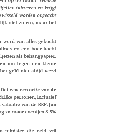
944 op de radio
: "Waarde
jetten inleveren en krijgt
gewisseld worden ongeacht
rlijk niet zo cru, maar het
r werd van alles gekocht
alines en een boer kocht
ljetten als behangpapier.
den om tegen een kleine
et geld niet altijd werd
 Dat was een actie van de
rijke personen, inclusief
evaluatie van de BEF. Jan
ag zo maar eventjes 8.5%
n minister die geld wil