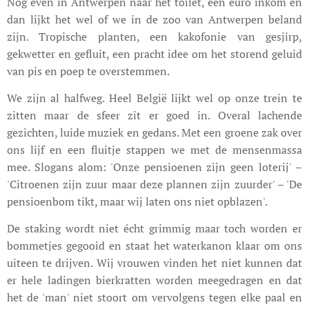
Nog even in Antwerpen naar het toilet, één euro inkom en
dan lijkt het wel of we in de zoo van Antwerpen beland
zijn. Tropische planten, een kakofonie van gesjirp,
gekwetter en gefluit, een pracht idee om het storend geluid
van pis en poep te overstemmen.
We zijn al halfweg. Heel België lijkt wel op onze trein te
zitten maar de sfeer zit er goed in. Overal lachende
gezichten, luide muziek en gedans. Met een groene zak over
ons lijf en een fluitje stappen we met de mensenmassa
mee. Slogans alom: 'Onze pensioenen zijn geen loterij' –
'Citroenen zijn zuur maar deze plannen zijn zuurder' – 'De
pensioenbom tikt, maar wij laten ons niet opblazen'.
De staking wordt niet écht grimmig maar toch worden er
bommetjes gegooid en staat het waterkanon klaar om ons
uiteen te drijven. Wij vrouwen vinden het niet kunnen dat
er hele ladingen bierkratten worden meegedragen en dat
het de 'man' niet stoort om vervolgens tegen elke paal en